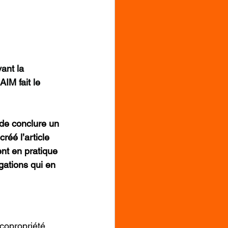
ant la 
IM fait le 
de conclure un 
réé l’article 
ent en pratique 
gations qui en 
 copropriété, 