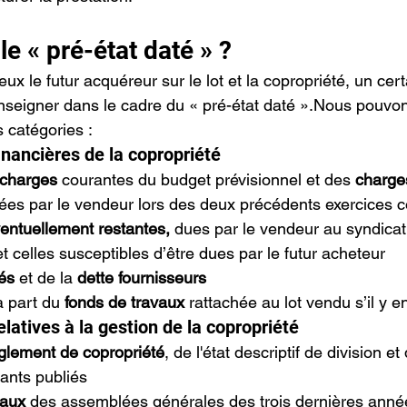
le « pré-état daté » ?
eux le futur acquéreur sur le lot et la copropriété, un ce
nseigner dans le cadre du « pré-état daté ».Nous pouvo
 catégories :
inancières de la copropriété
 charges
 courantes du budget prévisionnel et des 
charge
yées par le vendeur lors des deux précédents exercices 
ntuellement restantes, 
dues par le vendeur au syndicat
et celles susceptibles d’être dues par le futur acheteur
és
 et de la 
dette fournisseurs
 part du 
fonds de travaux
 rattachée au lot vendu s’il y e
latives à la gestion de la copropriété
glement de copropriété
, de l'état descriptif de division et
ants publiés
baux
 des assemblées générales des trois dernières anné