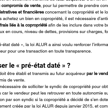
du compromis de vente
, pour lui permettre de prendre co
stratives et financières
 concernant la copropriété et le l
s achetez un bien en copropriété, il est nécessaire d’anti
frais liés à la copropriété
 afin de les inclure dans votre 
aux en cours, niveau de dettes, provisions sur charges, f
é-état daté », la loi ALUR a ainsi voulu renforcer l’inform
eteur pour une transaction en toute transparence.
ser le « pré-état daté » ?
doit être établi et transmis au futur acquéreur 
par le ven
mis de vente.
s nécessaire de solliciter le syndic de copropriété pour obt
 car le vendeur peut les retrouver en toute autonomie sur
tion par son syndic si la copropriété a décidé de s’en dote
ement créée par la loi ALUR depuis janvier 2015, et compl