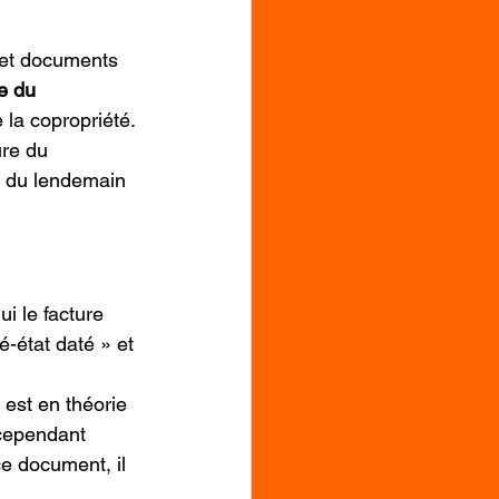
 et documents 
e du 
 la copropriété.
ure du 
r du lendemain 
ui le facture 
é-état daté » et 
 est en théorie 
 cependant 
e document, il 