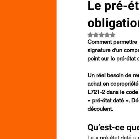
Le pré-ét
obligati
Noté NaN étoiles su
Comment permettre au
signature d'un compr
point sur le pré-état 
Un réel besoin de re
achat en copropriété 
L721-2 dans le code d
« pré-état daté ». Dé
découlent.
Qu’est-ce que
Le « pré-état daté »