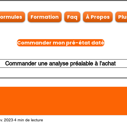
Formules
Formation
Faq
À Propos
Plu
Commander mon pré-état daté
Commander une analyse préalable à l'achat
v. 2023
4 min de lecture