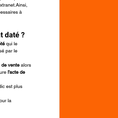
extranet.Ainsi, 
cessaires à 
at daté ?
été 
qui le 
sé par le 
 de vente
 alors 
ure 
l'acte de 
ic est plus 
our la 