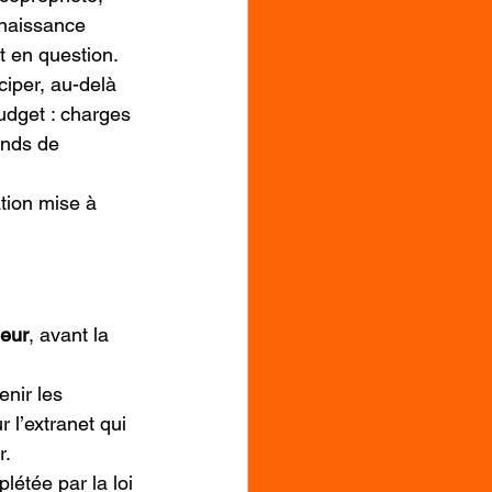
nnaissance 
ot en question.
ciper, au-delà 
budget : charges 
onds de 
ation mise à 
deur
, avant la 
enir les 
 l’extranet qui 
r.
étée par la loi 