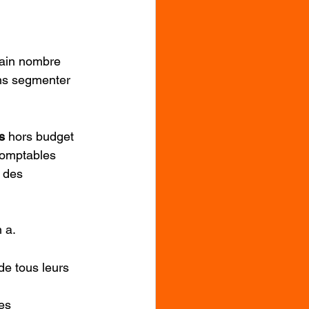
rtain nombre 
ns segmenter 
s 
hors budget 
comptables
 des 
n a.
 de tous leurs 
es