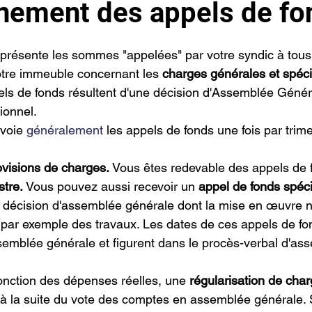
nement des appels de fo
r 5.
eprésente les sommes "appelées" par votre syndic à tous 
otre immeuble concernant les 
charges générales et spéci
els de fonds résultent d'une décision d'Assemblée Génér
ionnel.
voie 
généralement
 les appels de fonds une fois par trimes
ovisions de charges.
 Vous êtes redevable des appels de 
stre.
 Vous pouvez aussi recevoir un 
appel de fonds spéci
 décision d'assemblée générale dont la mise en œuvre n
ar exemple des travaux. Les dates de ces appels de fon
emblée générale et figurent dans le procès-verbal d'as
fonction des dépenses réelles, une 
régularisation de cha
à la suite du vote des comptes en assemblée générale. S