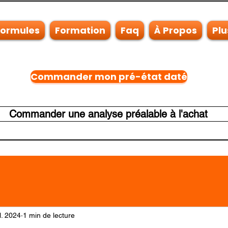
Formules
Formation
Faq
À Propos
Plu
Commander mon pré-état daté
Commander une analyse préalable à l'achat
il. 2024
1 min de lecture