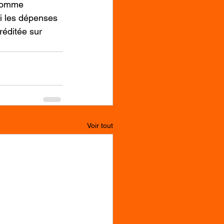
 somme 
i les dépenses 
réditée sur 
Voir tout