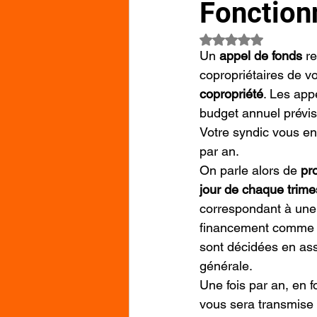
Fonction
Noté NaN étoiles su
Un 
appel de fonds
 r
copropriétaires de v
copropriété
. Les app
budget annuel prévis
Votre syndic vous en
par an.
On parle alors de 
pr
jour de chaque trime
correspondant à une
financement comme p
sont décidées en ass
générale.
Une fois par an, en 
vous sera transmise 