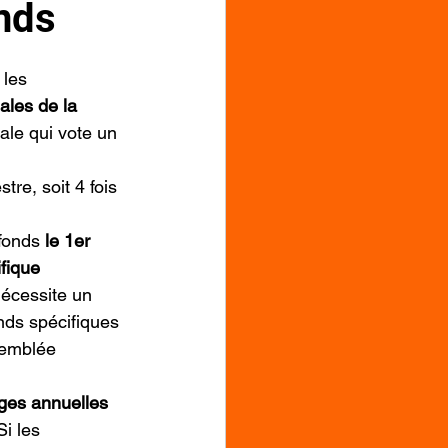
nds
les 
ales de la 
ale qui vote un 
tre, soit 4 fois 
fonds
 le 1er 
fique
écessite un 
ds spécifiques 
semblée 
rges annuelles
i les 