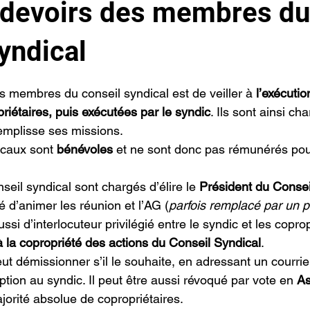
t devoirs des membres du
yndical
r 5.
des membres du conseil syndical est de veiller à 
l’exécutio
riétaires, puis exécutées par le
syndic
. Ils sont ainsi cha
remplisse ses missions.
icaux sont 
bénévoles
 et ne sont donc pas rémunérés pour 
il syndical sont chargés d’élire le 
Président du Consei
 d’animer les réunion et l’AG (
parfois remplacé par un p
ussi d’interlocuteur privilégié entre le syndic et les copropr
 la copropriété des actions du 
Conseil Syndical
.
ut démissionner s’il le souhaite, en adressant un courr
tion au syndic. Il peut être aussi révoqué par vote en
As
jorité absolue de copropriétaires.