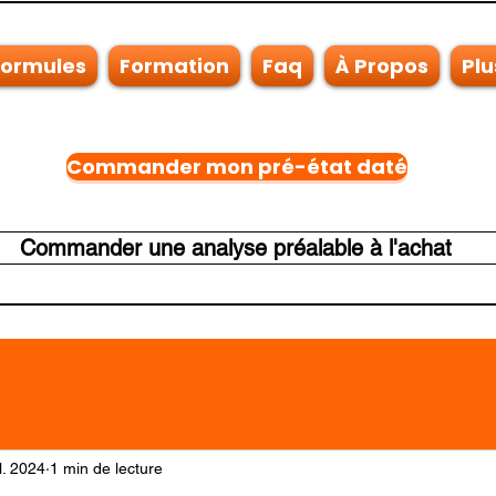
Formules
Formation
Faq
À Propos
Plu
Commander mon pré-état daté
Commander une analyse préalable à l'achat
il. 2024
1 min de lecture