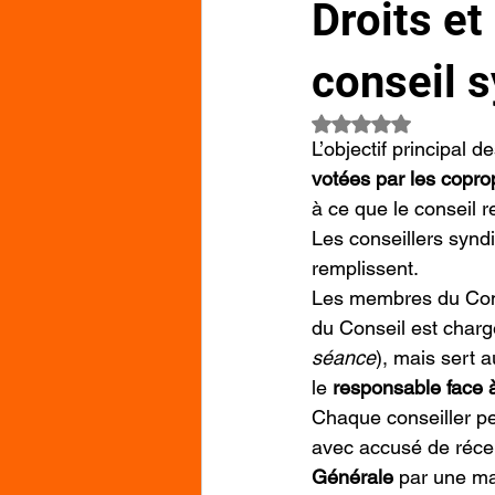
Droits e
conseil s
Noté NaN étoiles su
L’objectif principal 
votées par les coprop
à ce que le conseil 
Les conseillers synd
remplissent.
Les membres du Conse
du Conseil est chargé
séance
), mais sert a
le 
responsable face à
Chaque conseiller pe
avec accusé de récep
Générale
 par une ma