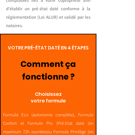
comptables liés à votre copropriété afin
d'établir un pré-état daté conforme à la
réglementation (Loi ALUR) et validé par les
notaires.
VOTRE PRÉ-ÉTAT DATÉ EN 4 ÉTAPES
Comment ça
fonctionne ?
Choisissez
votre formule
Formule Eco (autonomie complète), Formule
Confort et Formule Pro (Pré-Etat daté (en
maximum 72h ouvrées)
ou Formule Privilège (en