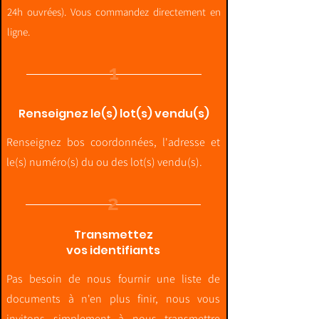
24h ouvrées).
Vous commandez directement en
ligne.
1
Renseignez le(s) lot(s) vendu(s)
Renseignez bos coordonnées, l'adresse et
le(s) numéro(s) du ou des lot(s) vendu(s).
2
Transmettez
vos identifiants
Pas besoin de nous fournir une liste de
documents à n'en plus finir, nous vous
invitons simplement à nous transmettre