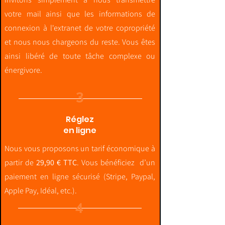
votre mail ainsi que les informations de
connexion à l'extranet de votre copropriété
et nous nous chargeons du reste.
Vous êtes
ainsi libéré de toute tâche complexe ou
énergivore.
3
Réglez
en ligne
Nous vous proposons un tarif économique à
partir de
29,90 € TTC
. Vous bénéficiez d’un
paiement en ligne sécurisé (Stripe, Paypal,
Apple Pay, Idéal, etc.).
4