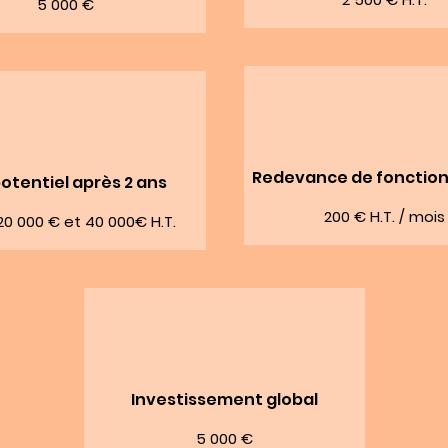
5 000 €
Redevance de fonctio
otentiel après 2 ans
200 € H.T. / mois
20 000 € et 40 000€ H.T.
Investissement global
5 000 €