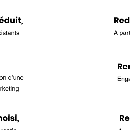
éduit
,
Red
​A
part
xistants
Re
ion d’une
Enga
arketing
oisi,
​R