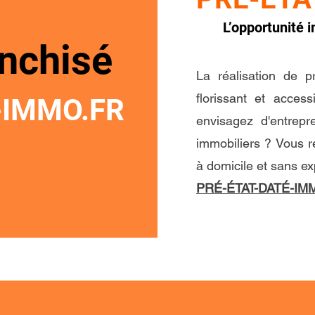
L’opportunité 
nchisé
La réalisation de p
florissant et acces
-IMMO.FR
envisagez d'entrepr
immobiliers ? Vous r
à domicile et sans e
PRÉ-ÉTAT-DATÉ-IM