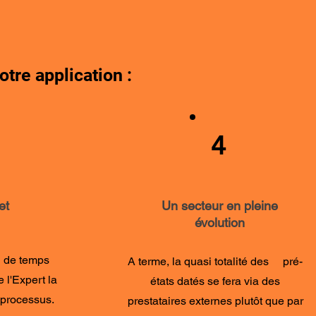
tre application :
4
et
Un secteur en pleine
évolution
n de temps
A terme, la quasi totalité des pré-
 l'Expert la
états datés se fera via des
 processus.
prestataires externes plutôt que par