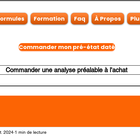
Formules
Formation
Faq
À Propos
Plu
Commander mon pré-état daté
Commander une analyse préalable à l'achat
t. 2024
1 min de lecture