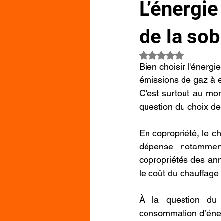
L’énergie
de la sob
Noté NaN étoiles su
Bien choisir l'énergi
émissions de gaz à e
C'est surtout au mom
question du choix de
En copropriété, le c
dépense notamment 
copropriétés des anné
le coût du chauffage 
À la question du 
consommation d’éner