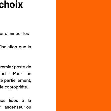
 choix
our diminuer les 
solation que la 
remier poste de 
tif. Pour les 
é partiellement, 
de copropriété.
es liées à la 
l’ascenseur ou 