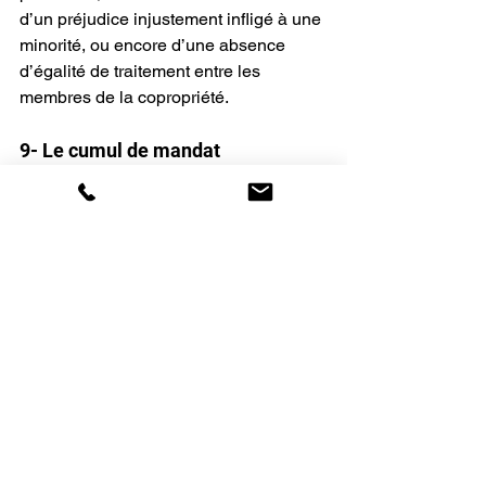
d’un préjudice injustement infligé à une 
minorité, ou encore d’une absence 
d’égalité de traitement entre les 
membres de la copropriété.
9- Le cumul de mandat
Lorsqu’un copropriétaire est dans 
l’impossibilité de se rendre en 
assemblée générale, il peut demander 
à la personne de son choix 
(mandataire) de le représenter.
Depuis la loi ELAN, un mandataire 
peut recevoir plus de trois pouvoirs
 tant 
que le total des voix dont il dispose 
ne 
dépasse pas 10 % des voix
 de la 
copropriété.Par ailleurs, chacun des 
époux copropriétaires
 peut disposer 
personnellement d’un ou plusieurs 