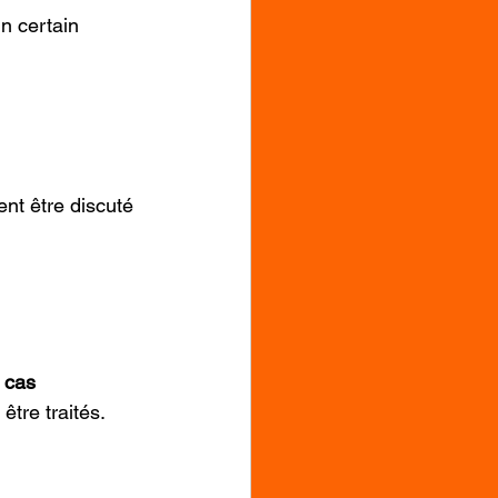
n certain 
nt être discuté 
 
cas 
tre traités.