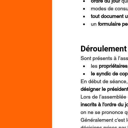
ordre du jour
 qu
modes de consul
tout document ut
un 
formulaire pe
Déroulement 
Sont présents à l’as
les 
propriétaires
le syndic de cop
En début de séance, 
désigner le présiden
Lors de l’assemblée 
inscrits à l'ordre du j
on ne se prononce que
Généralement c'est l
décisions prises par