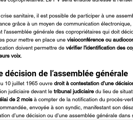
rise sanitaire, il est possible de participer à une assem
tance grâce à un moyen de communication électronique, 
st l'assemblée générale des copropriétaires qui doit déc
es pour mettre en place une 
visioconférence ou audioco
tion doivent permettre de 
vérifier l'identification des c
eurs voix
.
e décision de l’assemblée générale
 du 10 juillet 1965 ouvre 
droit à contestation d’une décisi
ion judiciaire devant le 
tribunal judiciaire 
du lieu de situa
élai de 2 mois
 à compter de la notification du procès-ver
commandée, envoyée à son syndic, manifestant son désac
lation d’une décision ou d’une assemblée générale dans sa