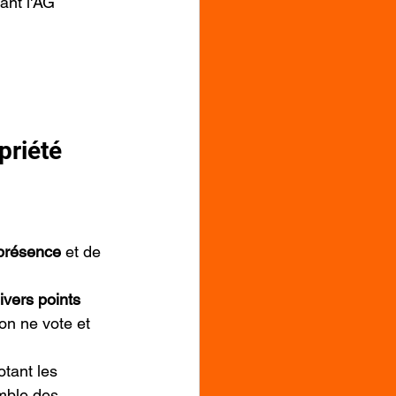
ant l'AG
priété
 présence
 et de 
ivers points 
on ne vote et 
tant les 
mble des 