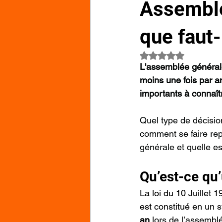
Assemblé
que faut-
Noté NaN étoiles su
L'assemblée générale
moins une fois par an
importants à connaî
Quel type de décision
comment se faire rep
générale et quelle es
Qu’est-ce qu
La loi du 10 Juillet 
est constitué en un s
an
 lors de l’assembl