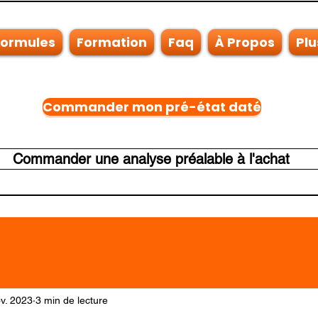
Formules
Formation
Faq
À Propos
Plu
Commander mon pré-état daté
Commander une analyse préalable à l'achat
v. 2023
3 min de lecture