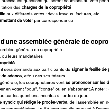
i précise les questions qui seront soumises au vote pend
tation des 
charges de la copropriété
ile
 aux différents votes : devis travaux, factures, etc.
rmettant de voter
 par correspondance
d'une assemblée générale de copro
semblée générale de copropriété :
,
 ou leurs mandataires
ropriété
il sera demandé aux participants de 
signer la feuille de
t de séance
, et/ou des scrutateurs.
générale, les copropriétaires vont 
se prononcer sur les d
our
 en votant "pour", "contre" ou en s'abstenant.A noter : 
 sur les questions inscrites à l’ordre du jour.
e 
syndic qui rédige le procès-verbal
 de l'assemblée en no
 les copropriétaires. Le PV sera ensuite adressé à l'ense