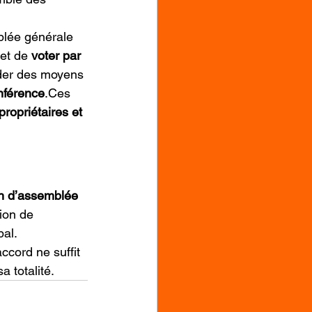
blée générale 
et de 
voter par 
ider des moyens 
nférence
.Ces 
opropriétaires et 
on d’assemblée 
tion de 
bal.
cord ne suffit 
 totalité.