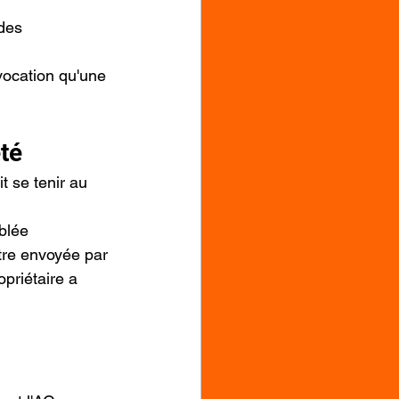
des 
vocation qu'une 
té
t se tenir au 
blée 
être envoyée par 
opriétaire a 