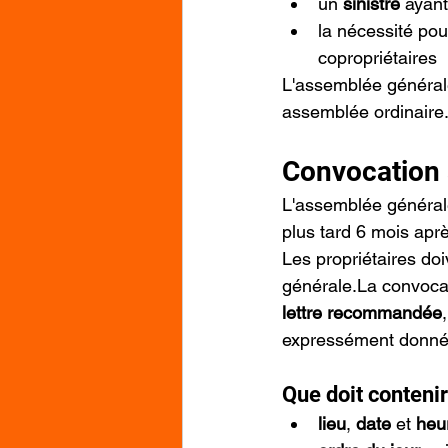
un 
sinistre
 ayan
la nécessité pour
copropriétaires
L'assemblée générale
assemblée ordinaire
Convocation 
L'assemblée générale 
plus tard 6 mois aprè
Les propriétaires do
générale.La convocat
lettre recommandée
expressément donné
Que doit conteni
lieu
, 
date
 et 
heu