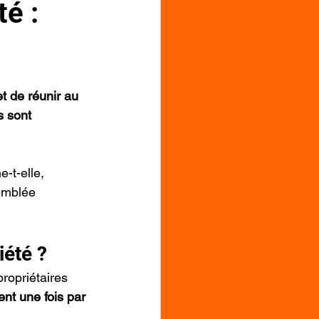
é :
t de réunir au 
s sont 
-t-elle, 
emblée 
iété ?
propriétaires 
ent une fois par 